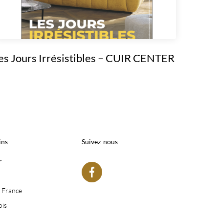
es Jours Irrésistibles – CUIR CENTER
ins
Suivez-nous
r
e France
ois